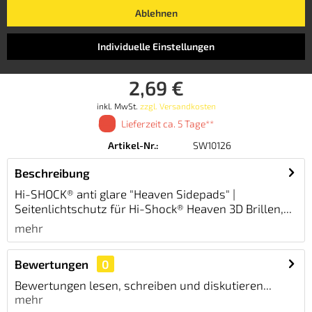
Dieser Artikel steht derzeit nicht zur Verfügung!
Ablehnen
Individuelle Einstellungen
Merken
Bewerten
2,69 €
inkl. MwSt.
zzgl. Versandkosten
Lieferzeit ca. 5 Tage**
Artikel-Nr.:
SW10126
Beschreibung
Hi-SHOCK® anti glare "Heaven Sidepads" |
Seitenlichtschutz für Hi-Shock® Heaven 3D Brillen,...
mehr
Bewertungen
0
Bewertungen lesen, schreiben und diskutieren...
mehr